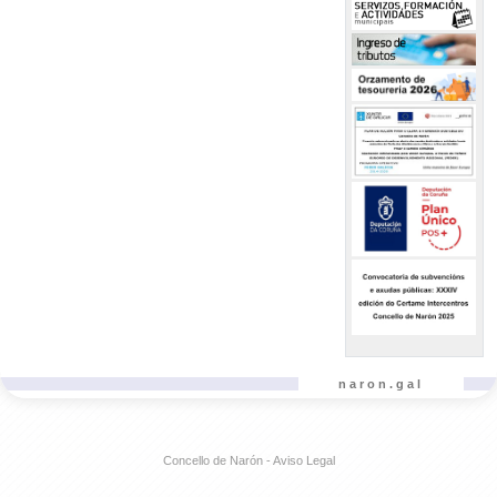
naron.gal
Concello de Narón - Aviso Legal