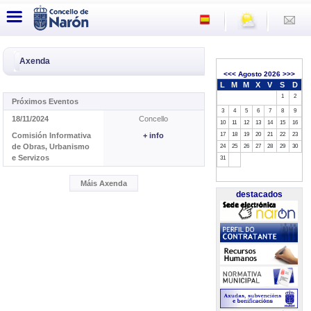
Axenda
<<<
Agosto 2026
>>>
L
M
M
X
V
S
D
1
2
Próximos Eventos
3
4
5
6
7
8
9
18/11/2024
Concello
10
11
12
13
14
15
16
Comisión Informativa
+ info
17
18
19
20
21
22
23
de Obras, Urbanismo
24
25
26
27
28
29
30
e Servizos
31
Máis Axenda
destacados