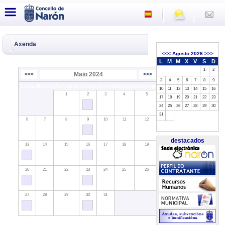
Axenda
<<<
Agosto 2026
>>>
L
M
M
X
V
S
D
1
2
Maio 2024
<<<
>>>
3
4
5
6
7
8
9
Luns
Martes
Miércores
Xoves
Venres
Sábado
Domingo
10
11
12
13
14
15
16
1
2
3
4
5
17
18
19
20
21
22
23
24
25
26
27
28
29
30
31
6
7
8
9
10
11
12
destacados
13
14
15
16
17
18
19
20
21
22
23
24
25
26
27
28
29
30
31