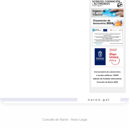
naron.gal
Concello de Narón - Aviso Legal