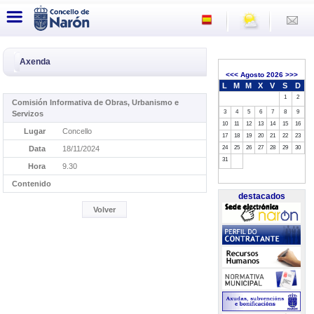
Axenda
<<<
Agosto 2026
>>>
L
M
M
X
V
S
D
1
2
Comisión Informativa de Obras, Urbanismo e
3
4
5
6
7
8
9
Servizos
10
11
12
13
14
15
16
Lugar
Concello
17
18
19
20
21
22
23
Data
18/11/2024
24
25
26
27
28
29
30
31
Hora
9.30
Contenido
destacados
Volver