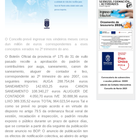
O Concello prevé ingresar nos vindeiros meses cerca
dun millón de euros correspondentes a eses
conceptos xerados no 2º trimestre do ano.
O Boletín Oficial da provincia nº 175 do 31 de xullo
pasado recolle a aprobación do padrón de
contribuíntes por auga, saneamento, canon de
saneamento, aluguer de contador e lixo,
correspondente ao 2º trimestre do ano 2007, cos
seguintes importes: AUGA 288.754,84 euros
SANEAMENTO 142.653,25 euros CANON
SANEAMENTO 108.340,27 euros ALUGUER DE
CONTADOR 4.050,70 euros IVE 30.888,96 euros
LIXO 389.335,52 euros TOTAL 964.023,54 euros Tal e
como se prevé no propio acordo e en virtude do
disposto no artigo 79.5 da ordenanza fiscal xeral de
xestión, recadación e inspección, o padrón resulta
exposto o público durante un prazo de quince días,
que se contarán a partir do día seguinte da publicación
deste anuncio no BOP. O anuncio de publicación ten
os efectos de notificación colectiva, ao abeiro do artigo