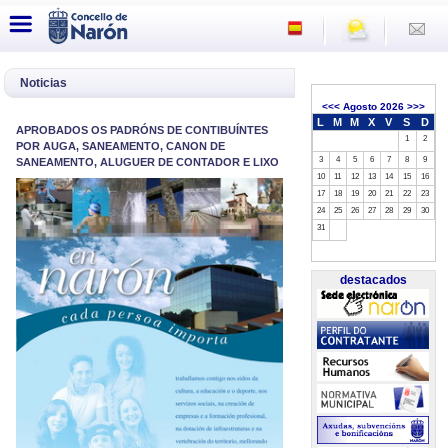
Noticias
<<<
Agosto 2026
>>>
L
M
M
X
V
S
D
APROBADOS OS PADRÓNS DE CONTIBUÍNTES
1
2
POR AUGA, SANEAMENTO, CANON DE
3
4
5
6
7
8
9
SANEAMENTO, ALUGUER DE CONTADOR E LIXO
10
11
12
13
14
15
16
17
18
19
20
21
22
23
24
25
26
27
28
29
30
31
destacados