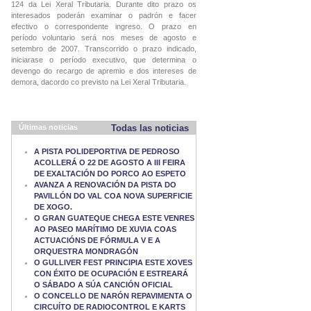
124 da Lei Xeral Tributaria. Durante dito prazo os
interesados poderán examinar o padrón e facer
efectivo o correspondente ingreso. O prazo en
período voluntario será nos meses de agosto e
setembro de 2007. Transcorrido o prazo indicado,
iniciarase o período executivo, que determina o
devengo do recargo de apremio e dos intereses de
demora, dacordo co previsto na Lei Xeral Tributaria.
Últimas noticias
Todas las noticias
A PISTA POLIDEPORTIVA DE PEDROSO
ACOLLERÁ O 22 DE AGOSTO A III FEIRA
DE EXALTACIÓN DO PORCO AO ESPETO
AVANZA A RENOVACIÓN DA PISTA DO
PAVILLÓN DO VAL COA NOVA SUPERFICIE
DE XOGO.
O GRAN GUATEQUE CHEGA ESTE VENRES
AO PASEO MARÍTIMO DE XUVIA COAS
ACTUACIÓNS DE FÓRMULA V E A
ORQUESTRA MONDRAGÓN
O GULLIVER FEST PRINCIPIA ESTE XOVES
CON ÉXITO DE OCUPACIÓN E ESTREARÁ
O SÁBADO A SÚA CANCIÓN OFICIAL
O CONCELLO DE NARÓN REPAVIMENTA O
CIRCUÍTO DE RADIOCONTROL E KARTS