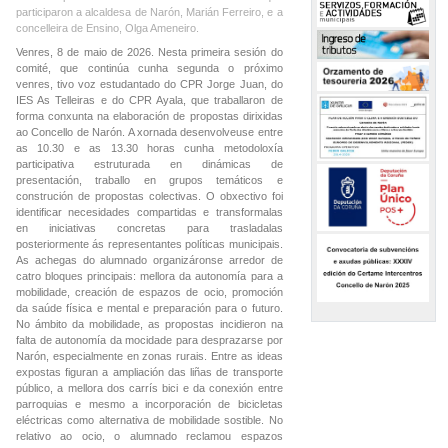
participaron a alcaldesa de Narón, Marián Ferreiro, e a
concelleira de Ensino, Olga Ameneiro.
Venres, 8 de maio de 2026. Nesta primeira sesión do
comité, que continúa cunha segunda o próximo
venres, tivo voz estudantado do CPR Jorge Juan, do
IES As Telleiras e do CPR Ayala, que traballaron de
forma conxunta na elaboración de propostas dirixidas
ao Concello de Narón. A xornada desenvolveuse entre
as 10.30 e as 13.30 horas cunha metodoloxía
participativa estruturada en dinámicas de
presentación, traballo en grupos temáticos e
construción de propostas colectivas. O obxectivo foi
identificar necesidades compartidas e transformalas
en iniciativas concretas para trasladalas
posteriormente ás representantes políticas municipais.
As achegas do alumnado organizáronse arredor de
catro bloques principais: mellora da autonomía para a
mobilidade, creación de espazos de ocio, promoción
da saúde física e mental e preparación para o futuro.
No ámbito da mobilidade, as propostas incidieron na
falta de autonomía da mocidade para desprazarse por
Narón, especialmente en zonas rurais. Entre as ideas
expostas figuran a ampliación das liñas de transporte
público, a mellora dos carrís bici e da conexión entre
parroquias e mesmo a incorporación de bicicletas
eléctricas como alternativa de mobilidade sostible. No
relativo ao ocio, o alumnado reclamou espazos