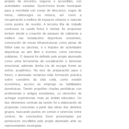
propios de encontro, seguros e accesibles, con
actividades variadas. Suxeríronse locais municipais
para a mocidade con zonas de descanso, xogos de
mesa, videoxogos ou música, así como a
recuperación e mellora de espazos urbanos e naturais
como puntos de reunión. A terceira liña de traballo
centrouse na saúde física e mental. As propostas
inclúen desde a creación de parques de calistenia a
mellora nas instalacións deportivas existentes,
construción de novas infraestruturas como pistas de
fútbol sala ou piscinas, e o impulso de actividades
deportivas ao aire libre e eventos como carreiras
solidarias. O deporte foi definido polo propio alumnado
como unha ferramenta de socialización e benestar
emocional, ademais dunha vía de escape fronte ao
estrés académico. No eixo de preparación para o
futuro, o alumnado reclamou máis formación práctica
sobre cuestións da vida cotiá, como xestión
económica, acceso ao emprego ou habilidades
domésticas. Tamén propoñen charlas periódicas con
profesionais e antigos estudantes, co obxectivo de
achegar experiencias reais ao ámbito educativo. Un
dos elementos centrais da sesión foi a elaboración de
propostas conxuntas a partir das ideas dos distintos
grupos, buscando puntos en común e sinerxías entre
centros. As conclusións foron presentadas por
portavoces escollidos polo propio alumnado ante as
representantes municipais.