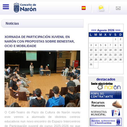
Noticias
<<<
Agosto 2026
>>>
L
M
M
X
V
S
D
XORNADA DE PARTICIPACIÓN XUVENIL EN
1
2
NARÓN CON PROPOSTAS SOBRE BENESTAR,
3
4
5
6
7
8
9
OCIO E MOBILIDADE
10
11
12
13
14
15
16
17
18
19
20
21
22
23
24
25
26
27
28
29
30
31
destacados
O Café-Teatro do Pazo da Cultura de Narón reuniu
este venres a alumnado de distintos centros
educativos nun novo encontro do Espazo Intercentros
de Participación xuvenil do curso 2025-2026 no que