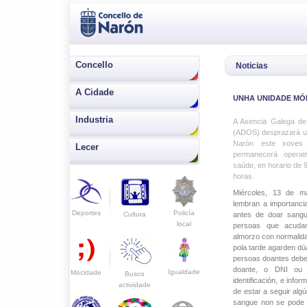
Concello
Noticias
A Cidade
UNHA UNIDADE MÓB
Industria
A Axencia Galega d
(ADOS) desprazará un
Narón este xoves
Lecer
permanecerá operat
saúde, en horario de 
horas.
Miércoles, 13 de 
lembran a importanci
Deportes
Policía
Cultura
antes de doar sang
local
persoas que acud
almorzo con normalida
pola tarde agarden dú
persoas doantes deber
doante, o DNI ou o
Igualdade
Mocidade
Busco
identificación, e inf
actividade
de estar a seguir alg
sangue non se pode f