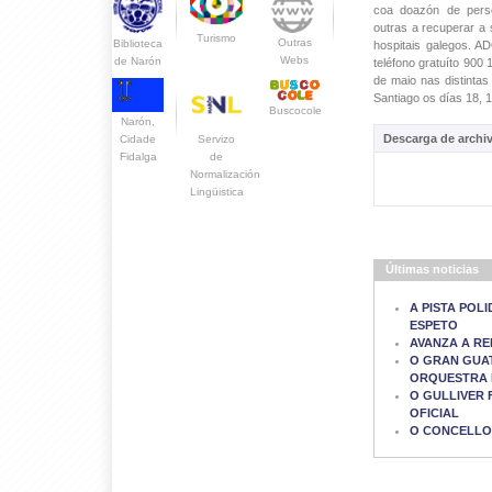
coa doazón de pers
outras a recuperar a
Turismo
Outras
Biblioteca
hospitais galegos. A
Webs
de Narón
teléfono gratuíto 900
de maio nas distinta
Santiago os días 18, 
Buscocole
Narón,
Descarga de archi
Servizo
Cidade
de
Fidalga
Normalización
Lingüistica
Últimas noticias
A PISTA POL
ESPETO
AVANZA A RE
O GRAN GUAT
ORQUESTRA
O GULLIVER 
OFICIAL
O CONCELLO 