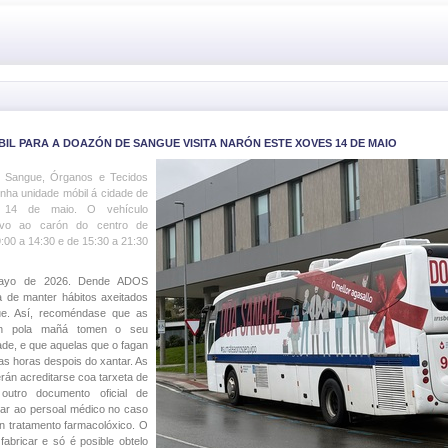
IL PARA A DOAZÓN DE SANGUE VISITA NARÓN ESTE XOVES 14 DE MAIO
e Sangue, Órganos e Tecidos
ha unidade móbil á cidade de
 14 de maio. O vehículo
ivo ao carón do centro de
9:00 a 14:30 e de 15:30 a 21:30
mayo de 2026. Dende ADOS
a de manter hábitos axeitados
ue. Así, recoméndase que as
an pola mañá tomen o seu
de, e que aquelas que o fagan
as horas despois do xantar. As
án acreditarse coa tarxeta de
utro documento oficial de
ormar ao persoal médico no caso
ún tratamento farmacolóxico. O
abricar e só é posible obtelo