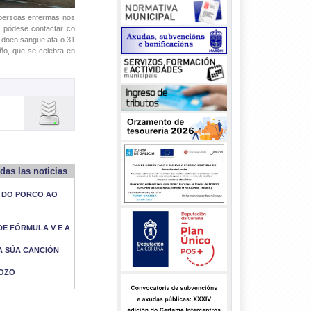
 persoas enfermas nos
n pódese contactar co
e doen sangue ata o 31
ño, que se celebra en
das las noticias
N DO PORCO AO
DE FÓRMULA V E A
 A SÚA CANCIÓN
POZO