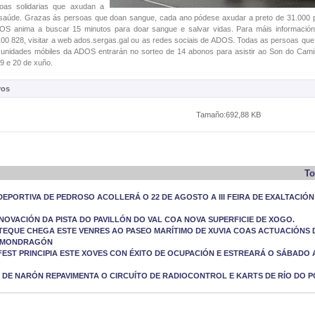
oas solidarias que axudan a
 saúde. Grazas ás persoas que doan sangue, cada ano pódese axudar a preto de 31.000
DOS anima a buscar 15 minutos para doar sangue e salvar vidas. Para máis informació
 100 828, visitar a web ados.sergas.gal ou as redes sociais de ADOS. Todas as persoas qu
s unidades móbiles da ADOS entrarán no sorteo de 14 abonos para asistir ao Son do Cami
19 e 20 de xuño.
vos
Tamaño:692,88 KB
To
IDEPORTIVA DE PEDROSO ACOLLERÁ O 22 DE AGOSTO A III FEIRA DE EXALTACIÓ
NOVACIÓN DA PISTA DO PAVILLÓN DO VAL COA NOVA SUPERFICIE DE XOGO.
EQUE CHEGA ESTE VENRES AO PASEO MARÍTIMO DE XUVIA COAS ACTUACIÓNS 
 MONDRAGÓN
FEST PRINCIPIA ESTE XOVES CON ÉXITO DE OCUPACIÓN E ESTREARÁ O SÁBADO
DE NARÓN REPAVIMENTA O CIRCUÍTO DE RADIOCONTROL E KARTS DE RÍO DO 