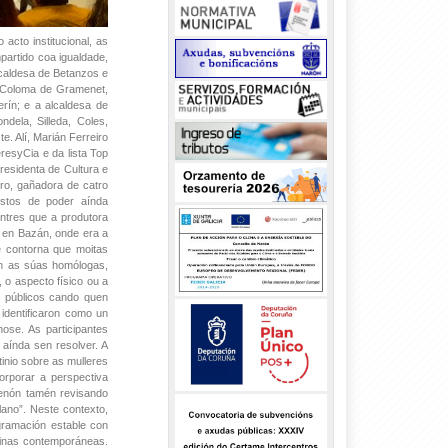
acto institucional, as
partido coa igualdade,
lcaldesa de Betanzos e
a Coloma de Gramenet,
rín; e a alcaldesa de
dela, Silleda, Coles,
e. Alí, Marián Ferreiro
resyCia e da lista Top
esidenta de Cultura e
ro, gañadora de catro
ostos de poder aínda
entres que a produtora
al en Bazán, onde era a
e contorna que moitas
én as súas homólogas,
 o aspecto físico ou a
s públicos cando quen
identificaron como un
ose. As participantes
aínda sen resolver. A
inio sobre as mulleres
corporar a perspectiva
senón tamén revisando
ano”. Neste contexto,
gramación estable con
ninas contemporáneas.