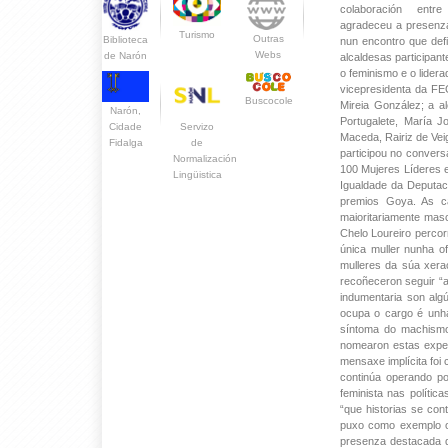
colaboración entre
agradeceu a presenza
Turismo
Outras
Biblioteca
nun encontro que defi
Webs
de Narón
alcaldesas participan
o feminismo e o lider
vicepresidenta da FE
Buscocole
Mireia González; a a
Narón,
Portugalete, María J
Servizo
Cidade
Maceda, Rairiz de Veig
de
Fidalga
participou no convers
Normalización
100 Mujeres Líderes 
Lingüistica
Igualdade da Deputac
premios Goya. As ca
maioritariamente masc
Chelo Loureiro percorr
única muller nunha o
mulleres da súa xera
recoñeceron seguir “a
indumentaria son alg
ocupa o cargo é unha
síntoma do machismo 
nomearon estas exper
mensaxe implícita foi
continúa operando por
feminista nas políti
“que historias se co
puxo como exemplo o 
presenza destacada d