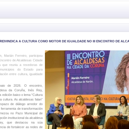
REIVINDICA A CULTURA COMO MOTOR DE IGUALDADE NO III ENCONTRO DE ALC
, Marián Ferreiro, participou
Encontro de Alcaldesas Cidade
a que reuniu a rexedoras de
municipios do Estado para
lación entre cultura, igualdade
aio de 2026. O encontro,
aldesa da Coruña, Inés Rey,
a edición baixo o lema “Cultura
a cultura. As alcaldesas falan”
spazo de diálogo arredor do
 ferramenta de transformación
omezou no Pazo Municipal de
ción institucional da alcaldesa
Rey, que destacou na súa
ancia de fortalecer as redes de