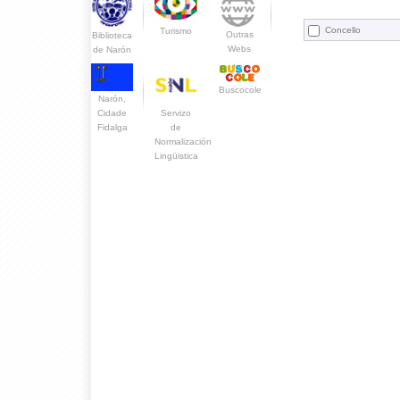
Concello
Turismo
Outras
Biblioteca
Webs
de Narón
Buscocole
Narón,
Servizo
Cidade
de
Fidalga
Normalización
Lingüistica