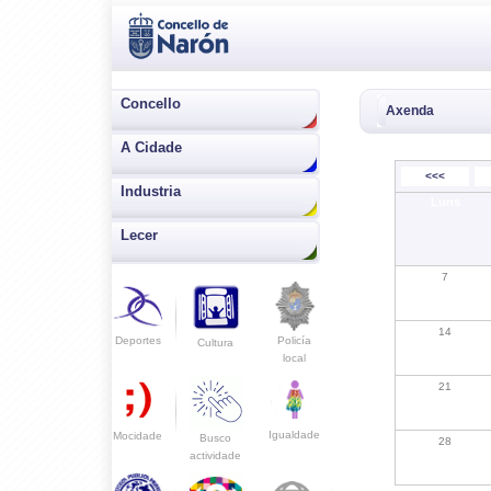
Concello
Axenda
A Cidade
<<<
Industria
Luns
Lecer
7
14
Deportes
Policía
Cultura
local
21
Igualdade
Mocidade
Busco
28
actividade