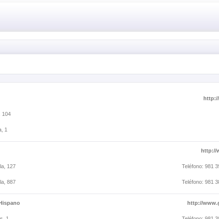
http:
, 104
, 1
http:/
la, 127
Teléfono: 981 3
la, 887
Teléfono: 981 3
 Hispano
http://www
s, 1
Teléfono: 981 3