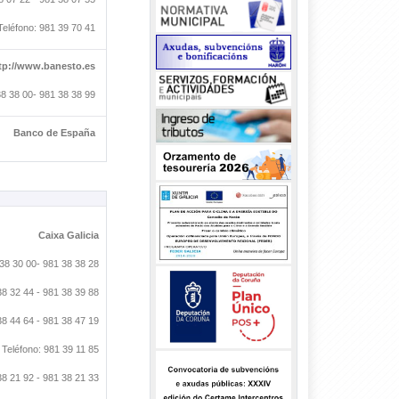
Teléfono: 981 39 70 41
tp://www.banesto.es
38 38 00- 981 38 38 99
Banco de España
Caixa Galicia
 38 30 00- 981 38 38 28
38 32 44 - 981 38 39 88
38 44 64 - 981 38 47 19
Teléfono: 981 39 11 85
38 21 92 - 981 38 21 33