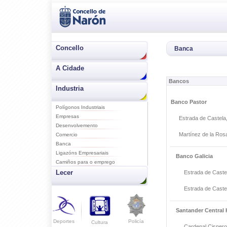
Concello
Banca
A Cidade
Bancos
Industria
Banco Pastor
Polígonos Industriais
Empresas
Estrada de Castela
Desenvolvemento
Martínez de la Rosa
Comercio
Banca
Ligazóns Empresariais
Banco Galicia
Camiños para o emprego
Lecer
Estrada de Caste
Estrada de Caste
Santander Central
Deportes
Policía
Cultura
Cardenal Cisnero