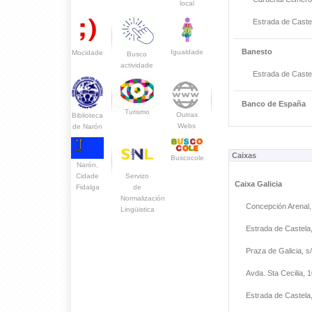
local
Estrada de Caste
Banesto
Igualdade
Mocidade
Busco
actividade
Estrada de Caste
Banco de España
Turismo
Outras
Biblioteca
Webs
de Narón
Caixas
Buscocole
Narón,
Servizo
Cidade
Caixa Galicia
de
Fidalga
Normalización
Concepción Arenal,
Lingüistica
Estrada de Castela
Praza de Galicia, s
Avda. Sta Cecilia, 
Estrada de Castela