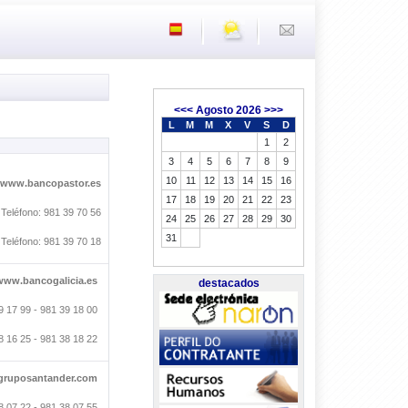
<<<
Agosto 2026
>>>
L
M
M
X
V
S
D
1
2
3
4
5
6
7
8
9
10
11
12
13
14
15
16
//www.bancopastor.es
17
18
19
20
21
22
23
Teléfono: 981 39 70 56
24
25
26
27
28
29
30
31
Teléfono: 981 39 70 18
/www.bancogalicia.es
destacados
9 17 99 - 981 39 18 00
8 16 25 - 981 38 18 22
.gruposantander.com
8 07 22 - 981 38 07 55