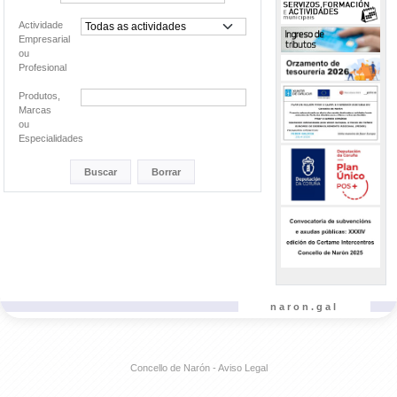
Actividade
Empresarial
ou
Profesional
Produtos,
Marcas
ou
Especialidades
Buscar
Borrar
naron.gal
Concello de Narón - Aviso Legal