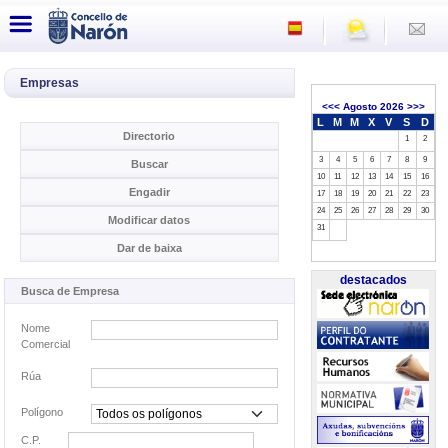
Empresas
<<<
Agosto 2026
>>>
L
M
M
X
V
S
D
Directorio
1
2
3
4
5
6
7
8
9
Buscar
10
11
12
13
14
15
16
Engadir
17
18
19
20
21
22
23
24
25
26
27
28
29
30
Modificar datos
31
Dar de baixa
destacados
Busca de Empresa
Nome
Comercial
Rúa
Polígono
C.P.