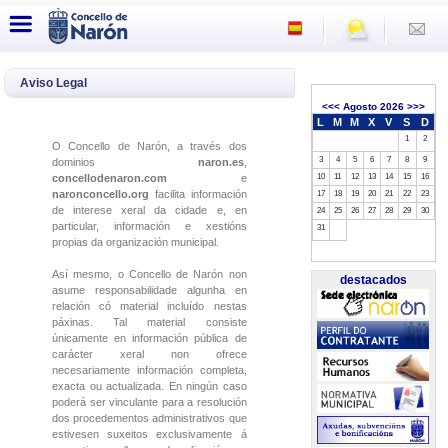
Aviso Legal
<<<
Agosto 2026
>>>
L
M
M
X
V
S
D
1
2
O Concello de Narón, a través dos
3
4
5
6
7
8
9
dominios
naron.es
,
concellodenaron.com
e
10
11
12
13
14
15
16
naronconcello.org
facilita información
17
18
19
20
21
22
23
de interese xeral da cidade e, en
24
25
26
27
28
29
30
particular, información e xestións
31
propias da organización municipal.
Así mesmo, o Concello de Narón non
destacados
asume responsabilidade algunha en
relación có material incluído nestas
páxinas. Tal material consiste
únicamente en información pública de
carácter xeral non ofrece
necesariamente información completa,
exacta ou actualizada. En ningún caso
poderá ser vinculante para a resolución
dos procedementos administrativos que
estivesen suxeitos exclusivamente á