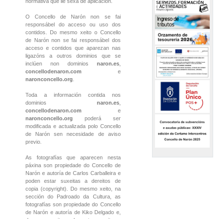
normativa que lle sexa de aplicación.
O Concello de Narón non se fai
responsábel do acceso ou uso dos
contidos. Do mesmo xeito o Concello
de Narón non se fai responsábel dos
acceso e contidos que aparezan nas
ligazóns a outros dominios que se
inclúen non dominios
naron.es
,
concellodenaron.com
e
naronconcello.org
.
Toda a información contida nos
dominios
naron.es
,
concellodenaron.com
e
naronconcello.org
poderá ser
modificada e actualizada polo Concello
de Narón sen necesidade de aviso
previo.
As fotografías que aparecen nesta
páxina son propiedade do Concello de
Narón e autoría de Carlos Carballeira e
poden estar suxeitas a dereitos de
copia (copyright). Do mesmo xeito, na
sección do Padroado da Cultura, as
fotografías son propiedade do Concello
de Narón e autoría de Kiko Delgado e,