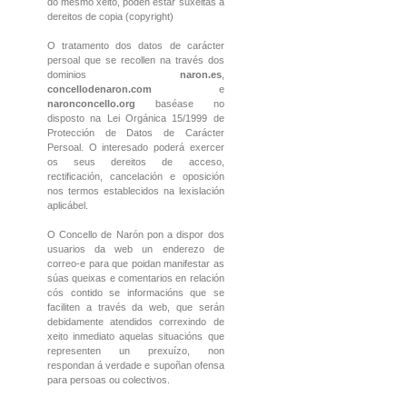
do mesmo xeito, poden estar suxeitas a
dereitos de copia (copyright)
O tratamento dos datos de carácter
persoal que se recollen na través dos
dominios
naron.es
,
concellodenaron.com
e
naronconcello.org
baséase no
disposto na Lei Orgánica 15/1999 de
Protección de Datos de Carácter
Persoal. O interesado poderá exercer
os seus dereitos de acceso,
rectificación, cancelación e oposición
nos termos establecidos na lexislación
aplicábel.
O Concello de Narón pon a dispor dos
usuarios da web un enderezo de
correo-e para que poidan manifestar as
súas queixas e comentarios en relación
cós contido se informacións que se
faciliten a través da web, que serán
debidamente atendidos correxindo de
xeito inmediato aquelas situacións que
representen un prexuízo, non
respondan á verdade e supoñan ofensa
para persoas ou colectivos.