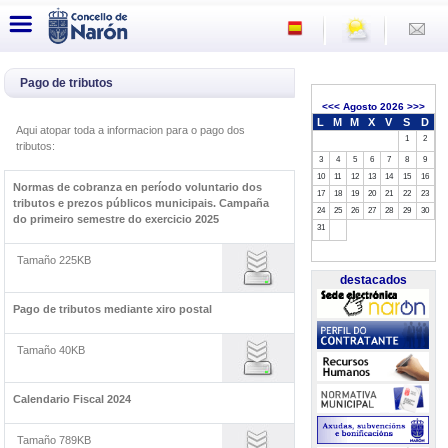
Pago de tributos
<<<
Agosto 2026
>>>
L
M
M
X
V
S
D
Aqui atopar toda a informacion para o pago dos
1
2
tributos:
3
4
5
6
7
8
9
10
11
12
13
14
15
16
Normas de cobranza en período voluntario dos
17
18
19
20
21
22
23
tributos e prezos públicos municipais. Campaña
24
25
26
27
28
29
30
do primeiro semestre do exercicio 2025
31
Tamaño 225KB
destacados
Pago de tributos mediante xiro postal
Tamaño 40KB
Calendario Fiscal 2024
Tamaño 789KB