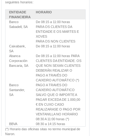
seguintes horarios:
ENTIDADE
HORARIO
FINANCIEIRA
Banco
De 08:15 a 11:00 horas
Sabadell, SA
PARA OS CLIENTES DA
ENTIDADE E OS MARTES E
XOVES
PARA OS NON CLIENTES
Caixabank,
De 08:15 a 11:00 horas
SA
Abanca
De 08:15 a 11:00 horas PARA
Corporación
CLIENTES DA ENTIDADE. OS
Bancaria, SA
QUE NON SEXAN CLIENTES
DEBERÁN REALIZAR O
PAGO A TRAVÉS DO
CAIXEIRO AUTOMÁTICO (*)
Banco
PAGO A TRAVES DO
Santander,
CAIXEIRO AUTOMÁTICO
SA
SALVO QUE O IMPORTE A
PAGAR EXCEDA DE 1.000,00
€ EN CUXO CASO
REALIZARASE O PAGO POR
VENTANILLA NO HORARIO
08:30 A 11:00 horas (*)
BBVA
08:30 a 14:15 horas
(*) Horario das oficinas sitas no termo municipal de
Naron.