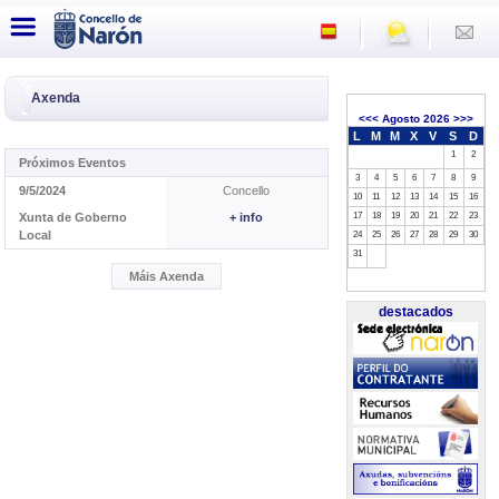
Axenda
<<<
Agosto 2026
>>>
L
M
M
X
V
S
D
1
2
Próximos Eventos
3
4
5
6
7
8
9
9/5/2024
Concello
10
11
12
13
14
15
16
Xunta de Goberno
+ info
17
18
19
20
21
22
23
Local
24
25
26
27
28
29
30
31
Máis Axenda
destacados