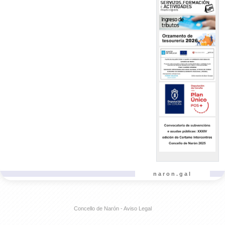
naron.gal
Concello de Narón - Aviso Legal