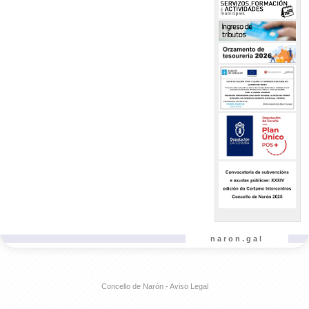
naron.gal
Concello de Narón - Aviso Legal