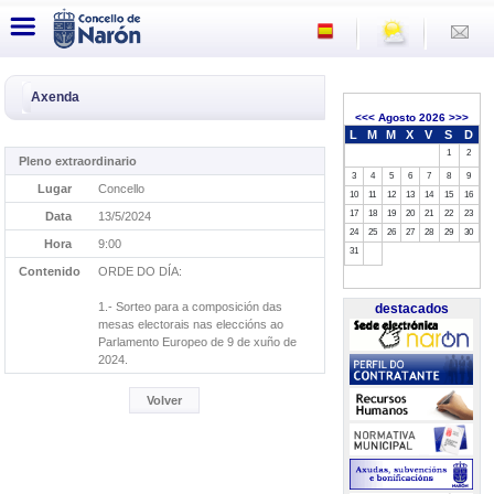
Axenda
<<<
Agosto 2026
>>>
L
M
M
X
V
S
D
1
2
Pleno extraordinario
3
4
5
6
7
8
9
Lugar
Concello
10
11
12
13
14
15
16
17
18
19
20
21
22
23
Data
13/5/2024
24
25
26
27
28
29
30
Hora
9:00
31
Contenido
ORDE DO DÍA:
1.- Sorteo para a composición das
destacados
mesas electorais nas eleccións ao
Parlamento Europeo de 9 de xuño de
2024.
Volver