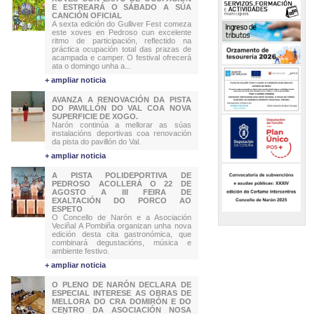
E ESTREARÁ O SÁBADO A SÚA
CANCIÓN OFICIAL
A sexta edición do Gulliver Fest comeza
este xoves en Pedroso cun excelente
ritmo de participación, reflectido na
práctica ocupación total das prazas de
acampada e camper. O festival ofrecerá
ata o domingo unha a...
+ ampliar noticia
AVANZA A RENOVACIÓN DA PISTA
DO PAVILLÓN DO VAL COA NOVA
SUPERFICIE DE XOGO.
Narón continúa a mellorar as súas
instalacións deportivas coa renovación
da pista do pavillón do Val.
+ ampliar noticia
A PISTA POLIDEPORTIVA DE
PEDROSO ACOLLERÁ O 22 DE
AGOSTO A III FEIRA DE
EXALTACIÓN DO PORCO AO
ESPETO
O Concello de Narón e a Asociación
Veciñal A Pombiña organizan unha nova
edición desta cita gastronómica, que
combinará degustacións, música e
ambiente festivo.
+ ampliar noticia
O PLENO DE NARÓN DECLARA DE
ESPECIAL INTERESE AS OBRAS DE
MELLORA DO CRA DOMIRÓN E DO
CENTRO DA ASOCIACIÓN NOSA