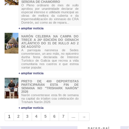
SEÑORA DE CHAMORRO
O Pleno ordinario do mes de xullo
aprobou por unanimidade declarar de
especial interese e utilidade municipal as
obras de mellora da cuberta e da
impermeabilización do ximnasio do CRA
Domirón, así como as de repara...
+ ampliar noticia
NARÓN CELEBRA NA CAMPA DO
TRECE A 26ª EDICIÓN DO OENACH
ATLÁNTICO DO 31 DE XULLO AO 2
DE AGOSTO
A parroquia naronesa de Sedes
converterase, un ano máis, no epicentro
dunha festa declarada de Interese
Turístico de Galicia que recrea a vida
comunitaria nos castros e que estrea
xantar popular.
+ ampliar noticia
PRETO DE 400 DEPORTISTAS
PARTICIPARÁN ESTA FIN DE
SEMANA NO "TRISHARK NARÓN"
2026
Narón converterase esta fin de semana
na capital do tríatlon coa celebración do
Trishark Narón 2026
+ ampliar noticia
1
2
3
4
5
6
7
…
→
naron.gal