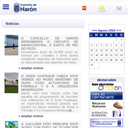
Noticias
<<<
Agosto 2026
>>>
L
M
M
X
V
S
D
O CONCELLO DE NARÓN
1
2
REPAVIMENTA O CIRCUÍTO DE
RADIOCONTROL E KARTS DE RÍO
3
4
5
6
7
8
9
DO POZO
10
11
12
13
14
15
16
Investiranse preto de 33.000 euros en
renovar por completo o firme dunha
17
18
19
20
21
22
23
instalación deportiva de referencia para
24
25
26
27
28
29
30
os afeccionados aos deportes do motor.
31
+ ampliar noticia
O GRAN GUATEQUE CHEGA ESTE
VENRES AO PASEO MARÍTIMO DE
destacados
XUVIA COAS ACTUACIÓNS DE
FÓRMULA V E A ORQUESTRA
MONDRAGÓN
Narón será este venres unha das
paradas da programación do Xacobeo
coa celebración de O Gran Guateque,
un espectáculo musical gratuíto que
reunirá no paseo marítimo de Xuvia a
Fórmula V e a Orquestra Mondrag�...
+ ampliar noticia
O GULLIVER FEST PRINCIPIA ESTE
XOVES CON ÉXITO DE OCUPACIÓN