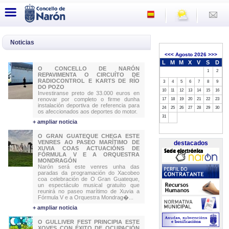
Noticias
<<<
Agosto 2026
>>>
L
M
M
X
V
S
D
O CONCELLO DE NARÓN
1
2
REPAVIMENTA O CIRCUÍTO DE
RADIOCONTROL E KARTS DE RÍO
3
4
5
6
7
8
9
DO POZO
10
11
12
13
14
15
16
Investiranse preto de 33.000 euros en
renovar por completo o firme dunha
17
18
19
20
21
22
23
instalación deportiva de referencia para
24
25
26
27
28
29
30
os afeccionados aos deportes do motor.
31
+ ampliar noticia
O GRAN GUATEQUE CHEGA ESTE
VENRES AO PASEO MARÍTIMO DE
destacados
XUVIA COAS ACTUACIÓNS DE
FÓRMULA V E A ORQUESTRA
MONDRAGÓN
Narón será este venres unha das
paradas da programación do Xacobeo
coa celebración de O Gran Guateque,
un espectáculo musical gratuíto que
reunirá no paseo marítimo de Xuvia a
Fórmula V e a Orquestra Mondrag�...
+ ampliar noticia
O GULLIVER FEST PRINCIPIA ESTE
XOVES CON ÉXITO DE OCUPACIÓN