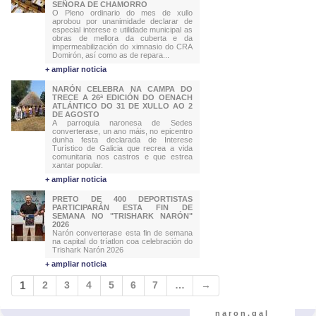
SEÑORA DE CHAMORRO
O Pleno ordinario do mes de xullo
aprobou por unanimidade declarar de
especial interese e utilidade municipal as
obras de mellora da cuberta e da
impermeabilización do ximnasio do CRA
Domirón, así como as de repara...
+ ampliar noticia
NARÓN CELEBRA NA CAMPA DO
TRECE A 26ª EDICIÓN DO OENACH
ATLÁNTICO DO 31 DE XULLO AO 2
DE AGOSTO
A parroquia naronesa de Sedes
converterase, un ano máis, no epicentro
dunha festa declarada de Interese
Turístico de Galicia que recrea a vida
comunitaria nos castros e que estrea
xantar popular.
+ ampliar noticia
PRETO DE 400 DEPORTISTAS
PARTICIPARÁN ESTA FIN DE
SEMANA NO "TRISHARK NARÓN"
2026
Narón converterase esta fin de semana
na capital do tríatlon coa celebración do
Trishark Narón 2026
+ ampliar noticia
1
2
3
4
5
6
7
…
→
naron.gal