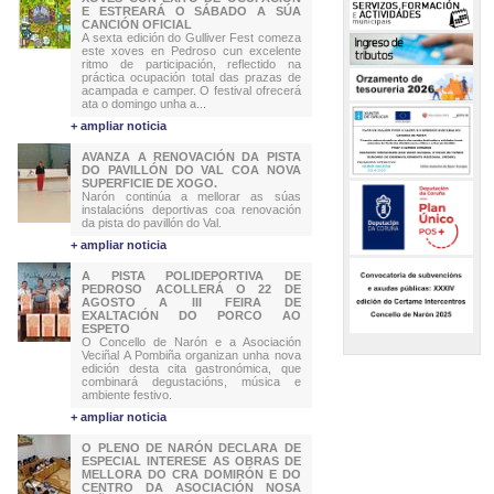
E ESTREARÁ O SÁBADO A SÚA
CANCIÓN OFICIAL
A sexta edición do Gulliver Fest comeza
este xoves en Pedroso cun excelente
ritmo de participación, reflectido na
práctica ocupación total das prazas de
acampada e camper. O festival ofrecerá
ata o domingo unha a...
+ ampliar noticia
AVANZA A RENOVACIÓN DA PISTA
DO PAVILLÓN DO VAL COA NOVA
SUPERFICIE DE XOGO.
Narón continúa a mellorar as súas
instalacións deportivas coa renovación
da pista do pavillón do Val.
+ ampliar noticia
A PISTA POLIDEPORTIVA DE
PEDROSO ACOLLERÁ O 22 DE
AGOSTO A III FEIRA DE
EXALTACIÓN DO PORCO AO
ESPETO
O Concello de Narón e a Asociación
Veciñal A Pombiña organizan unha nova
edición desta cita gastronómica, que
combinará degustacións, música e
ambiente festivo.
+ ampliar noticia
O PLENO DE NARÓN DECLARA DE
ESPECIAL INTERESE AS OBRAS DE
MELLORA DO CRA DOMIRÓN E DO
CENTRO DA ASOCIACIÓN NOSA