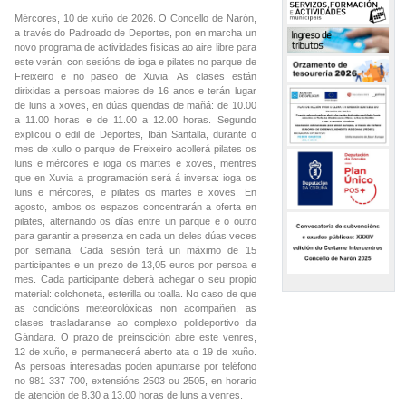
Mércores, 10 de xuño de 2026. O Concello de Narón,
a través do Padroado de Deportes, pon en marcha un
novo programa de actividades físicas ao aire libre para
este verán, con sesións de ioga e pilates no parque de
Freixeiro e no paseo de Xuvia. As clases están
dirixidas a persoas maiores de 16 anos e terán lugar
de luns a xoves, en dúas quendas de mañá: de 10.00
a 11.00 horas e de 11.00 a 12.00 horas. Segundo
explicou o edil de Deportes, Ibán Santalla, durante o
mes de xullo o parque de Freixeiro acollerá pilates os
luns e mércores e ioga os martes e xoves, mentres
que en Xuvia a programación será á inversa: ioga os
luns e mércores, e pilates os martes e xoves. En
agosto, ambos os espazos concentrarán a oferta en
pilates, alternando os días entre un parque e o outro
para garantir a presenza en cada un deles dúas veces
por semana. Cada sesión terá un máximo de 15
participantes e un prezo de 13,05 euros por persoa e
mes. Cada participante deberá achegar o seu propio
material: colchoneta, esterilla ou toalla. No caso de que
as condicións meteorolóxicas non acompañen, as
clases trasladaranse ao complexo polideportivo da
Gándara. O prazo de preinscición abre este venres,
12 de xuño, e permanecerá aberto ata o 19 de xuño.
As persoas interesadas poden apuntarse por teléfono
no 981 337 700, extensións 2503 ou 2505, en horario
de atención de 8.30 a 13.00 horas de luns a venres.