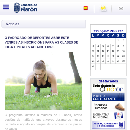
Noticias
<<<
Agosto 2026
>>>
L
M
M
X
V
S
D
O PADROADO DE DEPORTES ABRE ESTE
1
2
VENRES AS INSCRICIÓNS PARA AS CLASES DE
3
4
5
6
7
8
9
IOGA E PILATES AO AIRE LIBRE
10
11
12
13
14
15
16
17
18
19
20
21
22
23
24
25
26
27
28
29
30
31
destacados
O programa, dirixido a maiores de 16 anos, oferta
sesións de mañá de luns a xoves durante os meses
de xullo e agosto no parque de Freixeiro e no paseo
de Xuvia.