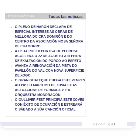
Últimas noticias
Todas las noticias
O PLENO DE NARÓN DECLARA DE
ESPECIAL INTERESE AS OBRAS DE
MELLORA DO CRA DOMIRÓN E DO
CENTRO DA ASOCIACIÓN NOSA SEÑORA
DE CHAMORRO
A PISTA POLIDEPORTIVA DE PEDROSO
ACOLLERÁ O 22 DE AGOSTO A III FEIRA
DE EXALTACIÓN DO PORCO AO ESPETO
AVANZA A RENOVACIÓN DA PISTA DO
PAVILLÓN DO VAL COA NOVA SUPERFICIE
DE XOGO.
O GRAN GUATEQUE CHEGA ESTE VENRES
AO PASEO MARÍTIMO DE XUVIA COAS
ACTUACIÓNS DE FÓRMULA V E A
ORQUESTRA MONDRAGÓN
O GULLIVER FEST PRINCIPIA ESTE XOVES
CON ÉXITO DE OCUPACIÓN E ESTREARÁ
O SÁBADO A SÚA CANCIÓN OFICIAL
naron.gal