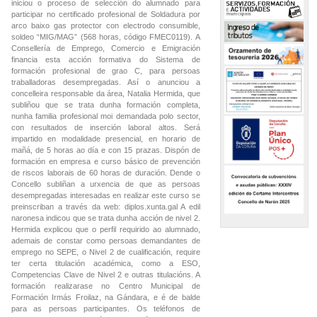
iniciou o proceso de selección do alumnado para
participar no certificado profesional de Soldadura por
arco baixo gas protector con electrodo consumible,
soldeo “MIG/MAG” (568 horas, código FMEC0119). A
Consellería de Emprego, Comercio e Emigración
financia esta acción formativa do Sistema de
formación profesional de grao C, para persoas
traballadoras desempregadas. Así o anunciou a
concelleira responsable da área, Natalia Hermida, que
subliñou que se trata dunha formación completa,
nunha familia profesional moi demandada polo sector,
con resultados de inserción laboral altos. Será
impartido en modalidade presencial, en horario de
mañá, de 5 horas ao día e con 15 prazas. Dispón de
formación en empresa e curso básico de prevención
de riscos laborais de 60 horas de duración. Dende o
Concello subliñan a urxencia de que as persoas
desempregadas interesadas en realizar este curso se
preinscriban a través da web: diplos.xunta.gal A edil
naronesa indicou que se trata dunha acción de nivel 2.
Hermida explicou que o perfil requirido ao alumnado,
ademais de constar como persoas demandantes de
emprego no SEPE, o Nivel 2 de cualificación, require
ter certa titulación académica, como a ESO,
Competencias Clave de Nivel 2 e outras titulacións. A
formación realizarase no Centro Municipal de
Formación Irmás Froilaz, na Gándara, e é de balde
para as persoas participantes. Os teléfonos de