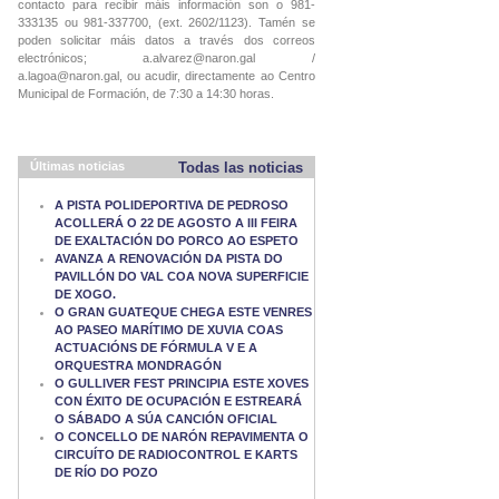
contacto para recibir máis información son o 981-
333135 ou 981-337700, (ext. 2602/1123). Tamén se
poden solicitar máis datos a través dos correos
electrónicos; a.alvarez@naron.gal /
a.lagoa@naron.gal, ou acudir, directamente ao Centro
Municipal de Formación, de 7:30 a 14:30 horas.
Últimas noticias
Todas las noticias
A PISTA POLIDEPORTIVA DE PEDROSO
ACOLLERÁ O 22 DE AGOSTO A III FEIRA
DE EXALTACIÓN DO PORCO AO ESPETO
AVANZA A RENOVACIÓN DA PISTA DO
PAVILLÓN DO VAL COA NOVA SUPERFICIE
DE XOGO.
O GRAN GUATEQUE CHEGA ESTE VENRES
AO PASEO MARÍTIMO DE XUVIA COAS
ACTUACIÓNS DE FÓRMULA V E A
ORQUESTRA MONDRAGÓN
O GULLIVER FEST PRINCIPIA ESTE XOVES
CON ÉXITO DE OCUPACIÓN E ESTREARÁ
O SÁBADO A SÚA CANCIÓN OFICIAL
O CONCELLO DE NARÓN REPAVIMENTA O
CIRCUÍTO DE RADIOCONTROL E KARTS
DE RÍO DO POZO