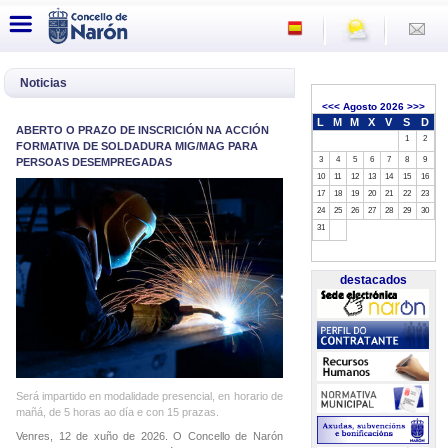
Noticias
<<<
Agosto 2026
>>>
L
M
M
X
V
S
D
ABERTO O PRAZO DE INSCRICIÓN NA ACCIÓN
1
2
FORMATIVA DE SOLDADURA MIG/MAG PARA
3
4
5
6
7
8
9
PERSOAS DESEMPREGADAS
10
11
12
13
14
15
16
17
18
19
20
21
22
23
24
25
26
27
28
29
30
31
destacados
Será impartido en modalidade presencial, en horario de
mañá, de 5 horas ao día e con 15 prazas.
Venres, 12 de xuño de 2026. O Concello de Narón