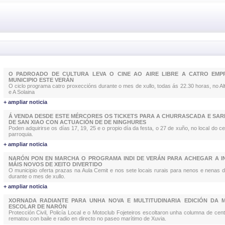
O PADROADO DE CULTURA LEVA O CINE AO AIRE LIBRE A CATRO EM
MUNICIPIO ESTE VERÁN
O ciclo programa catro proxeccións durante o mes de xullo, todas ás 22.30 horas, no Al
e A Solaina
+ ampliar noticia
Á VENDA DESDE ESTE MÉRCORES OS TICKETS PARA A CHURRASCADA E SAR
DE SAN XIAO CON ACTUACIÓN DE DE NINGHURES
Poden adquirirse os días 17, 19, 25 e o propio día da festa, o 27 de xuño, no local do ce
parroquia.
+ ampliar noticia
NARÓN PON EN MARCHA O PROGRAMA INDI DE VERÁN PARA ACHEGAR A I
MÁIS NOVOS DE XEITO DIVERTIDO
O municipio oferta prazas na Aula Cemit e nos sete locais rurais para nenos e nenas 
durante o mes de xullo.
+ ampliar noticia
XORNADA RADIANTE PARA UNHA NOVA E MULTITUDINARIA EDICIÓN DA M
ESCOLAR DE NARÓN
Protección Civil, Policía Local e o Motoclub Fojeteiros escoltaron unha columna de cent
rematou con baile e radio en directo no paseo marítimo de Xuvia.