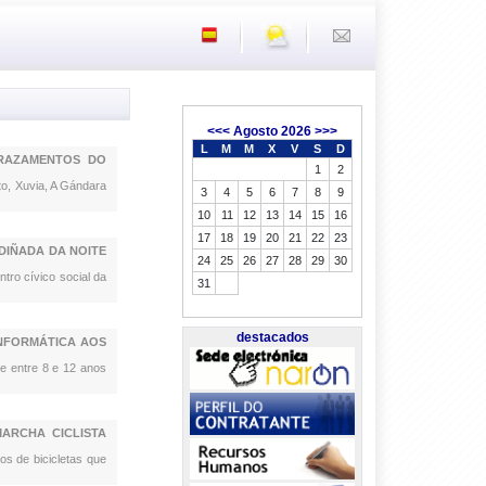
<<<
Agosto 2026
>>>
L
M
M
X
V
S
D
PRAZAMENTOS DO
1
2
to, Xuvia, A Gándara
3
4
5
6
7
8
9
10
11
12
13
14
15
16
17
18
19
20
21
22
23
DIÑADA DA NOITE
24
25
26
27
28
29
30
ntro cívico social da
31
destacados
NFORMÁTICA AOS
de entre 8 e 12 anos
ARCHA CICLISTA
os de bicicletas que