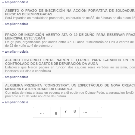
+ ampliar noticia
ABERTO O PRAZO DE INSCRICIÓN NA ACCIÓN FORMATIVA DE SOLDADUR
PERSOAS DESEMPREGADAS
Será impartido en modalidade presencial, en horario de mañá, de 5 horas ao día e con 1
+ ampliar noticia
PRAZO DE INSCRICIÓN ABERTO ATA O 19 DE XUÑO PARA RESERVAR PRA
MUNICIPAL ESTE VERÁN
Os grupos, organizados por idades entre 3 e 12 anos, funcionarán de luns a venres de
do 22 de xuño ao 4 de setembro.
+ ampliar noticia
ACORDO HISTÓRICO ENTRE NARÓN E FERROL PARA GARANTIR UN RE
CONTROLADO DOS GASTOS DE DEPURACIÓN DA AUGA
Establece que Narón pagará en función dos caudais reais vertidos ao sistema, po
incerteza xurídica e económica.
+ ampliar noticia
ALXIBEIRA PRESENTA "CONGOSTRA", UN ESPECTÁCULO DE NOVA CREAC
MEMORIA E A IDENTIDADE DA COMARCA
Con máis de trinta artistas en escena e a dirección de Quique Peón, a agrupación folclór
proxecto o 11 de xullo no Pazo da Cultura.
+ ampliar noticia
7
8
…
→
…
6