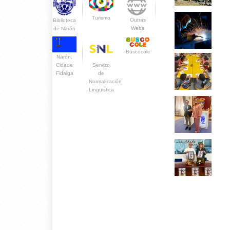
Turismo
Outras
Biblioteca
Webs
de Narón
Buscocole
Narón,
Servizo
Cidade
de
Fidalga
Normalización
Lingüistica