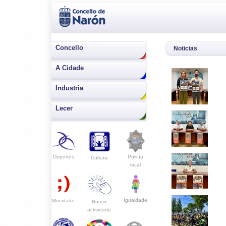
Concello
Noticias
A Cidade
Industria
Lecer
Deportes
Policía
Cultura
local
Igualdade
Mocidade
Busco
actividade