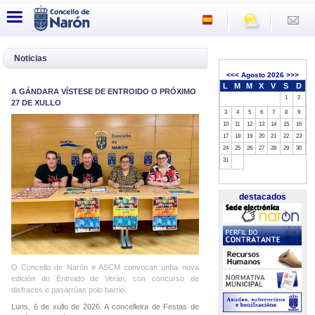
Noticias
<<<
Agosto 2026
>>>
L
M
M
X
V
S
D
A GÁNDARA VÍSTESE DE ENTROIDO O PRÓXIMO
1
2
27 DE XULLO
3
4
5
6
7
8
9
10
11
12
13
14
15
16
17
18
19
20
21
22
23
24
25
26
27
28
29
30
31
destacados
O Concello de Narón e ASCM convocan unha nova
edición do Entroido de Verán, con concurso de
disfraces e pasarrúas polo barrio.
Luns, 6 de xullo de 2026. A concelleira de Festas de