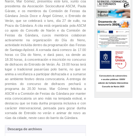
Narón, Mar Gómez, presentou este luns, xunto coa
presidenta da Asociación Sociocultural ASCM, Paula
Gárate, e os membros da Comisión de Festas da
Gándara Jesús Doce e Ángel Gómez, o Entroido de
Verán, que se celebrará o luns, día 27 de xullo, na
Praza da Gándara. A cita está organizada pola ASCM
co apoio do Concello de Narón e da Comisión de
Festas da Gándara, cuxos membros colaboran
activamente na organización do Día do Neno,
actividade incluída dentro da programación das Festas
de Santiago Apóstol. A xornada dará comezo ás 17.00
horas co Día do Neno, e dará paso, xa dende as
18.30 horas, á concentración e inscrición no concurso
de disfraces do Entroido de Verán. Ás 19.00 horas terá
lugar o tradicional pasarrúas polo barrio, no que se
anima a veciñanza a participar disfrazada e a sumarse
ao ambiente festivo desta convocatoria. A entrega de
premios do concurso de disfraces pechará o
programa ás 20.30 horas. Mar Gómez felicitou a
ASCM e a Comisión de Festas da Gándara por manter
esta convocatoria un ano máis na tempada estival, e
destacou que se trata dunha proposta inclusiva e con
carácter interxeracional, pensada para gozar dunha
xornada de Entroido no verán e animar de novo as
rúas da cidade, neste caso do barrio da Gándara.
Descarga de archivos