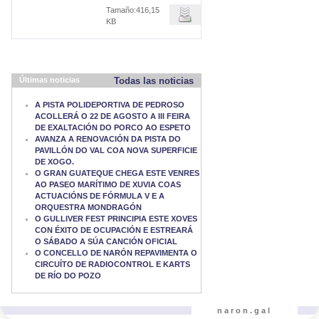
Tamaño:416,15
KB
Últimas noticias
Todas las noticias
A PISTA POLIDEPORTIVA DE PEDROSO
ACOLLERÁ O 22 DE AGOSTO A III FEIRA
DE EXALTACIÓN DO PORCO AO ESPETO
AVANZA A RENOVACIÓN DA PISTA DO
PAVILLÓN DO VAL COA NOVA SUPERFICIE
DE XOGO.
O GRAN GUATEQUE CHEGA ESTE VENRES
AO PASEO MARÍTIMO DE XUVIA COAS
ACTUACIÓNS DE FÓRMULA V E A
ORQUESTRA MONDRAGÓN
O GULLIVER FEST PRINCIPIA ESTE XOVES
CON ÉXITO DE OCUPACIÓN E ESTREARÁ
O SÁBADO A SÚA CANCIÓN OFICIAL
O CONCELLO DE NARÓN REPAVIMENTA O
CIRCUÍTO DE RADIOCONTROL E KARTS
DE RÍO DO POZO
naron.gal