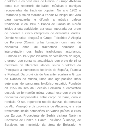
o folclore e os costumes de Galicia, o Grupo Alxibeira
conta cun repertorio de bailes, músicas e cantigas
recuperadas da tradición popular. No ano 1982 o
Padroado puxo en marcha a Escola Municipal de Gaita
para salvagardar e difundir a música galega
tradicional, e en 1987 a Banda de Gaitas de Narón
iniciou a súa actividade, ata estar integrada por preto
de corenta e cinco intérpretes de diferentes idades.
Dende Asturias chegará o Grupo Folclórico A Alegría
de Porceyo (Xixón), unha formación con máis de
cincuenta anos de traxectoria dedicada á
interpretación dos bailes tradicionais asturianos.
Fundado en 1972 por iniciativa da veciñanza do lugar,
o grupo, que conta na actualidade con preto de trinta
membros de diferentes idades, levou o folclore do
Principado a numerosos festivais de España, Francia
e Portugal. Da provincia de Alacante recalará o Grupo
de Danzas de Villena, unha das agrupacións máis
veteranas do panorama folclórico español. Fundado
en 1956 no seo da Sección Feminina e convertido
despois en formación mixta, conta hoxe con preto de
cincuenta compoñentes entre corpo de baile, coro e
rondalla. O seu repertorio recolle danzas da comarca
do Alto Vinalopó e da provincia de Alacante, e a súa
traxectoria inclúe actuacións en varios países e xiras
por Europa. Procedente de Serbia visitará Narón o
Conxunto de Danza e Canto Folclórico Šumadija, de
Barajevo, un municipio da área de Belgrado. A