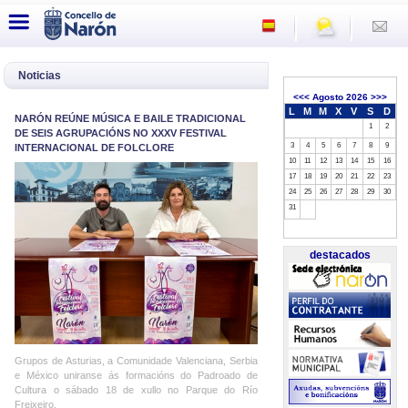
Noticias
<<<
Agosto 2026
>>>
L
M
M
X
V
S
D
NARÓN REÚNE MÚSICA E BAILE TRADICIONAL
1
2
DE SEIS AGRUPACIÓNS NO XXXV FESTIVAL
3
4
5
6
7
8
9
INTERNACIONAL DE FOLCLORE
10
11
12
13
14
15
16
17
18
19
20
21
22
23
24
25
26
27
28
29
30
31
destacados
Grupos de Asturias, a Comunidade Valenciana, Serbia
e México uniranse ás formacións do Padroado de
Cultura o sábado 18 de xullo no Parque do Río
Freixeiro.