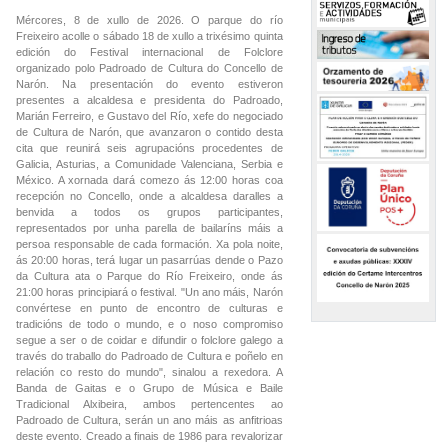
Mércores, 8 de xullo de 2026. O parque do río
Freixeiro acolle o sábado 18 de xullo a trixésimo quinta
edición do Festival internacional de Folclore
organizado polo Padroado de Cultura do Concello de
Narón. Na presentación do evento estiveron
presentes a alcaldesa e presidenta do Padroado,
Marián Ferreiro, e Gustavo del Río, xefe do negociado
de Cultura de Narón, que avanzaron o contido desta
cita que reunirá seis agrupacións procedentes de
Galicia, Asturias, a Comunidade Valenciana, Serbia e
México. A xornada dará comezo ás 12:00 horas coa
recepción no Concello, onde a alcaldesa daralles a
benvida a todos os grupos participantes,
representados por unha parella de bailaríns máis a
persoa responsable de cada formación. Xa pola noite,
ás 20:00 horas, terá lugar un pasarrúas dende o Pazo
da Cultura ata o Parque do Río Freixeiro, onde ás
21:00 horas principiará o festival. "Un ano máis, Narón
convértese en punto de encontro de culturas e
tradicións de todo o mundo, e o noso compromiso
segue a ser o de coidar e difundir o folclore galego a
través do traballo do Padroado de Cultura e poñelo en
relación co resto do mundo", sinalou a rexedora. A
Banda de Gaitas e o Grupo de Música e Baile
Tradicional Alxibeira, ambos pertencentes ao
Padroado de Cultura, serán un ano máis as anfitrioas
deste evento. Creado a finais de 1986 para revalorizar