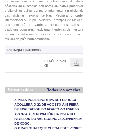
formación, que este ano celebra máis de dúas
décadas de existencia, ten como obxectivo preservar
e difundir os bailes, cantos e indumentaria tradicionais
das distintas rexións serbias. Pechará o cartel
internacional o Grupo Folclórico Estampas de México,
que amosará en Narón a riqueza dos bailes e
tradicións populares mexicanas, herdeiras da mestura
de raíces indíxenas e hispánicas que caracteriza o
folclore do país norteamericano.
Descarga de archivos
Tamaño:275,89
KB
Últimas noticias
Todas las noticias
A PISTA POLIDEPORTIVA DE PEDROSO
ACOLLERÁ O 22 DE AGOSTO A III FEIRA
DE EXALTACIÓN DO PORCO AO ESPETO
AVANZA A RENOVACIÓN DA PISTA DO
PAVILLÓN DO VAL COA NOVA SUPERFICIE
DE XOGO.
O GRAN GUATEQUE CHEGA ESTE VENRES