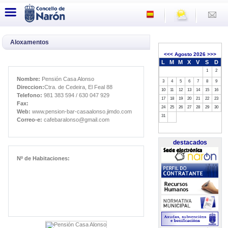
Aloxamentos
<<<
Agosto 2026
>>>
L
M
M
X
V
S
D
1
2
Nombre:
Pensión Casa Alonso
3
4
5
6
7
8
9
Direccion:
Ctra. de Cedeira, El Feal 88
10
11
12
13
14
15
16
Telefono:
981 383 594 / 630 047 929
17
18
19
20
21
22
23
Fax:
24
25
26
27
28
29
30
Web:
www.pension-bar-casaalonso.jimdo.com
31
Correo-e:
cafebaralonso@gmail.com
destacados
Nº de Habitaciones: