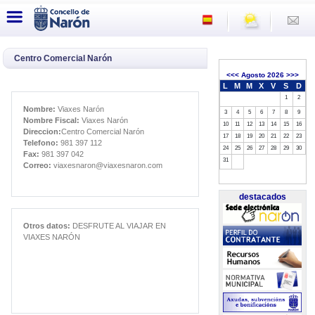
Centro Comercial Narón
<<<
Agosto 2026
>>>
L
M
M
X
V
S
D
1
2
Nombre:
Viaxes Narón
3
4
5
6
7
8
9
Nombre Fiscal:
Viaxes Narón
10
11
12
13
14
15
16
Direccion:
Centro Comercial Narón
17
18
19
20
21
22
23
Telefono:
981 397 112
24
25
26
27
28
29
30
Fax:
981 397 042
31
Correo:
viaxesnaron@viaxesnaron.com
destacados
Otros datos:
DESFRUTE AL VIAJAR EN
VIAXES NARÓN