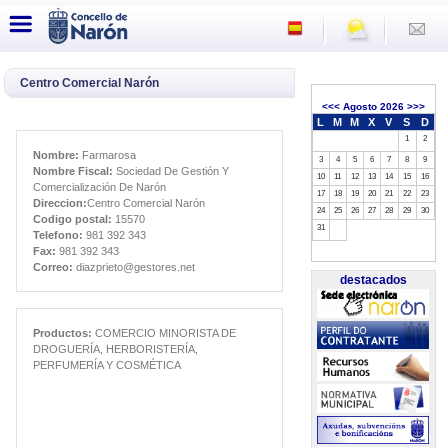
Centro Comercial Narón
<<<
Agosto 2026
>>>
L
M
M
X
V
S
D
1
2
Nombre:
Farmarosa
3
4
5
6
7
8
9
Nombre Fiscal:
Sociedad De Gestión Y
10
11
12
13
14
15
16
Comercialización De Narón
17
18
19
20
21
22
23
Direccion:
Centro Comercial Narón
24
25
26
27
28
29
30
Codigo postal:
15570
31
Telefono:
981 392 343
Fax:
981 392 343
Correo:
diazprieto@gestores.net
destacados
Productos:
COMERCIO MINORISTA DE
DROGUERÍA, HERBORISTERÍA,
PERFUMERÍA Y COSMÉTICA