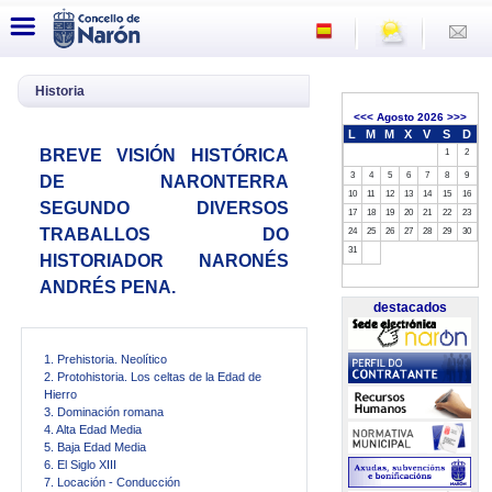
Historia
<<<
Agosto 2026
>>>
L
M
M
X
V
S
D
BREVE VISIÓN HISTÓRICA
1
2
3
4
5
6
7
8
9
DE NARONTERRA
10
11
12
13
14
15
16
SEGUNDO DIVERSOS
17
18
19
20
21
22
23
TRABALLOS DO
24
25
26
27
28
29
30
31
HISTORIADOR NARONÉS
ANDRÉS PENA.
destacados
1. Prehistoria. Neolítico
2. Protohistoria. Los celtas de la Edad de
Hierro
3. Dominación romana
4. Alta Edad Media
5. Baja Edad Media
6. El Siglo XIII
7. Locación - Conducción