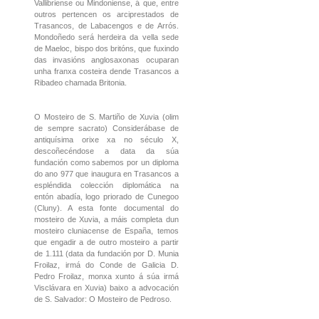
Vallibriense ou Mindoniense, á que, entre
outros pertencen os arciprestados de
Trasancos, de Labacengos e de Arrós.
Mondoñedo será herdeira da vella sede
de Maeloc, bispo dos britóns, que fuxindo
das invasións anglosaxonas ocuparan
unha franxa costeira dende Trasancos a
Ribadeo chamada Britonia.
O Mosteiro de S. Martiño de Xuvia (olim
de sempre sacrato) Considerábase de
antiquísima orixe xa no século X,
descoñecéndose a data da súa
fundación como sabemos por un diploma
do ano 977 que inaugura en Trasancos a
espléndida colección diplomática na
entón abadía, logo priorado de Cunegoo
(Cluny). A esta fonte documental do
mosteiro de Xuvia, a máis completa dun
mosteiro cluniacense de España, temos
que engadir a de outro mosteiro a partir
de 1.111 (data da fundación por D. Munia
Froilaz, irmá do Conde de Galicia D.
Pedro Froilaz, monxa xunto á súa irmá
Visclávara en Xuvia) baixo a advocación
de S. Salvador: O Mosteiro de Pedroso.