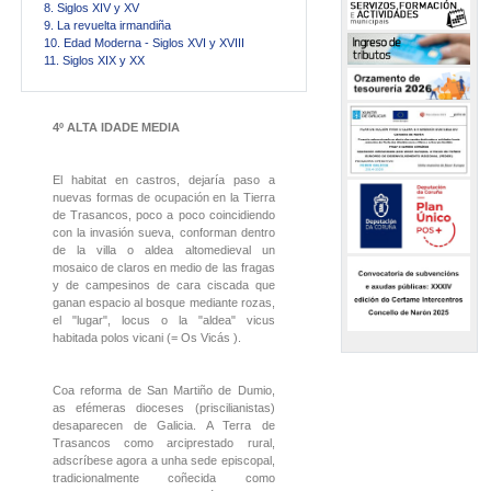
8. Siglos XIV y XV
9. La revuelta irmandiña
10. Edad Moderna - Siglos XVI y XVIII
11. Siglos XIX y XX
4º ALTA IDADE MEDIA
El habitat en castros, dejaría paso a
nuevas formas de ocupación en la Tierra
de Trasancos, poco a poco coincidiendo
con la invasión sueva, conforman dentro
de la villa o aldea altomedieval un
mosaico de claros en medio de las fragas
y de campesinos de cara ciscada que
ganan espacio al bosque mediante rozas,
el "lugar", locus o la "aldea" vicus
habitada polos vicani (= Os Vicás ).
Coa reforma de San Martiño de Dumio,
as efémeras dioceses (priscilianistas)
desaparecen de Galicia. A Terra de
Trasancos como arciprestado rural,
adscríbese agora a unha sede episcopal,
tradicionalmente coñecida como