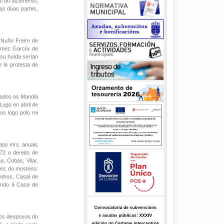
to do alzamento,
 as dúas partes,
a Nuño Freire de
Gómez García de
 su huída serían
 la protesta de
icados os Mandiá
Lugo en abril de
s logo polo rei
ntos mrs. anuais
72 o dereito de
a, Cobas, Vilar,
es do mosteiro:
edros, Casal de
ando á Casa de
Cos despoxos do