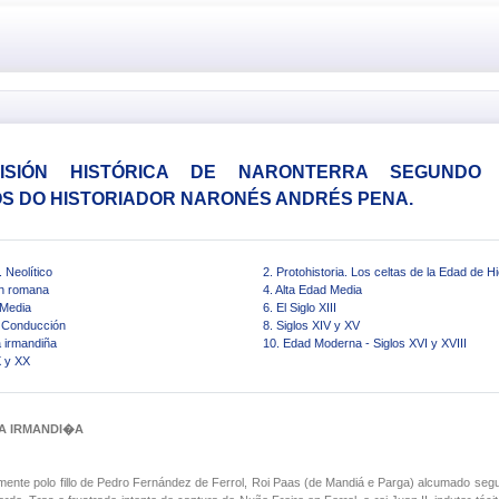
ISIÓN HISTÓRICA DE NARONTERRA SEGUNDO 
S DO HISTORIADOR NARONÉS ANDRÉS PENA.
. Neolítico
2. Protohistoria. Los celtas de la Edad de H
ón romana
4. Alta Edad Media
 Media
6. El Siglo XIII
- Conducción
8. Siglos XIV y XV
a irmandiña
10. Edad Moderna - Siglos XVI y XVIII
X y XX
A IRMANDI�A
emente polo fillo de Pedro Fernández de Ferrol, Roi Paas (de Mandiá e Parga) alcumado se