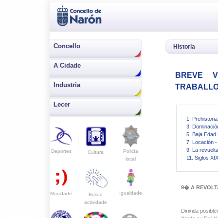
Concello
Historia
A Cidade
BREVE V
Industria
TRABALLO
Lecer
1. Prehistoria
3. Dominaci
5. Baja Edad
7. Locación 
9. La revuelt
Deportes
Policía
Cultura
11. Siglos XI
local
9� A REVOLT
Igualdade
Mocidade
Busco
actividade
Dirixida posibl