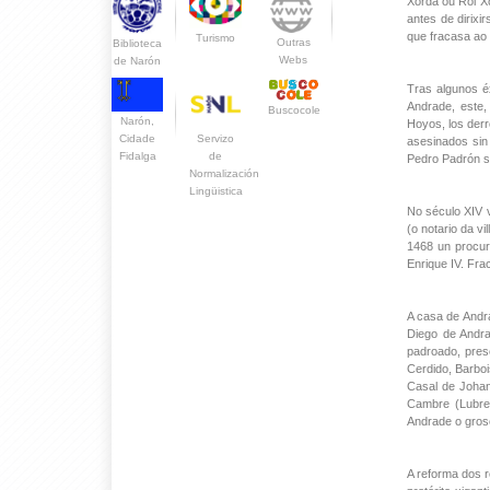
Xorda ou Roi Xo
antes de dirixi
que fracasa ao
Turismo
Outras
Biblioteca
Webs
de Narón
Tras algunos éx
Andrade, este,
Buscocole
Narón,
Hoyos, los derr
Servizo
Cidade
asesinados sin
de
Fidalga
Pedro Padrón s
Normalización
Lingüistica
No século XIV v
(o notario da v
1468 un procur
Enrique IV. Fra
A casa de Andra
Diego de Andra
padroado, prese
Cerdido, Barbo
Casal de Johan
Cambre (Lubre
Andrade o gros
A reforma dos 