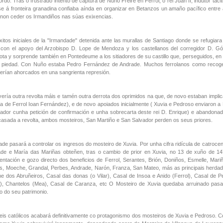
rdo. Tras o frustrado intento de captura de Nuño Freire en Ferrol, o rei Juan II, indutor táci
rse á fronteira granadina confiaba aínda en organizar en Betanzos un amaño pacífico entre
 non ceder os Irmandiños nas súas exixencias.
itos iniciales de la "Irmandade" detenida ante las murallas de Santiago donde se refugiar
 con el apoyo del Arzobispo D. Lope de Mendoza y los castellanos del corregidor D. 
ota y sorprende también en Pontedeume a los sitiadores de su castillo que, perseguidos, en
 piedad. Con Nuño estaba Pedro Fernández de Andrade. Muchos ferrolanos como recoge
erían ahorcados en una sangrienta represión.
ería outra revolta máis e tamén outra derrota dos oprimidos na que, de novo estaban impl
illa de Ferrol Ioan Fernández), e de novo apoiados inicialmente ( Xuvia e Pedroso enviaron a 
ador cunha petición de confirmación e unha sobrecarta deste rei D. Enrique) e abandonado
casada a revolta, ambos mosteiros, San Martiño e San Salvador perden os seus priores.
de pasará a controlar os ingresos do mosteiro de Xuvia. Por unha cifra ridícula de catroce
de e María das Mariñas obteñen, tras o cambio de prior en Xuvia, no 13 de xuño de 14
ntación e gozo directo dos beneficios de Ferrol, Serantes, Brión, Doniños, Esmelle, Mariñ
is, Moeche, Grandal, Perbes, Andrade, Narón, Franza, San Mateo, más as principais herdad
e dos Abruñeiros, Casal das donas (o Vilar), Casal de Insoa e Anido (Ferrol), Casal de P
), Chantelos (Mea), Casal de Caranza, etc O Mosteiro de Xuvia quedaba arruinado pas
o do seu patrimonio.
reis católicos acabará definitivamente co protagonismo dos mosteiros de Xuvia e Pedroso. 